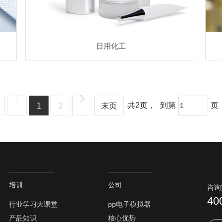
日用化工
共
2
页，
到第
页
1
2
末页
培训
公司
咨询
40
行业学习大课堂
pp电子模拟器
产品知识
核心优势